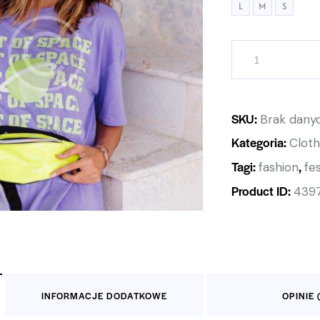
L
M
S
SKU:
Brak dany
Kategoria:
Cloth
Tagi:
,
fashion
fe
Product ID:
439
INFORMACJE DODATKOWE
OPINIE (