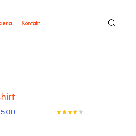
leria
Kontakt
hirt
35.00
Ocenio
1
ny
4.00
na 5
na