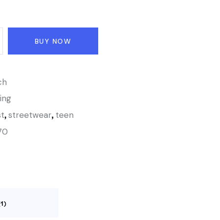
podsta
wie
oceny
klienta
BUY NOW
ch
ing
,
,
st
streetwear
teen
70
1)