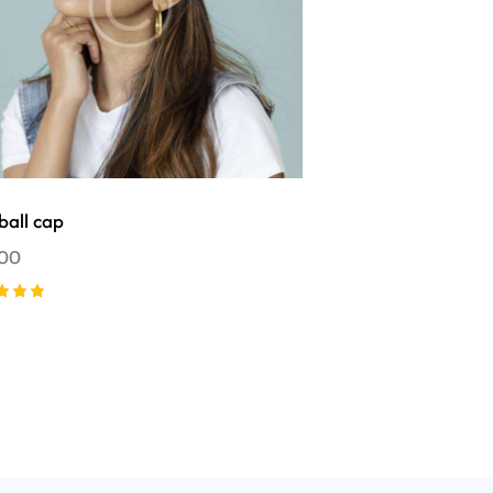
ball cap
.00
iono