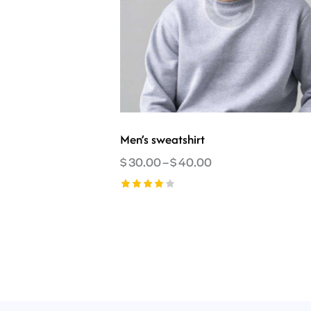
Men’s sweatshirt
$
30.00
–
$
40.00
Ocenion
o
4.00
na 5