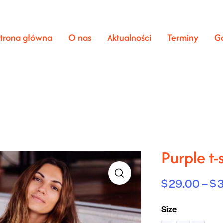
trona główna
O nas
Aktualności
Terminy
Ga
Purple t-s
$
29.00
–
$
🔍
Size