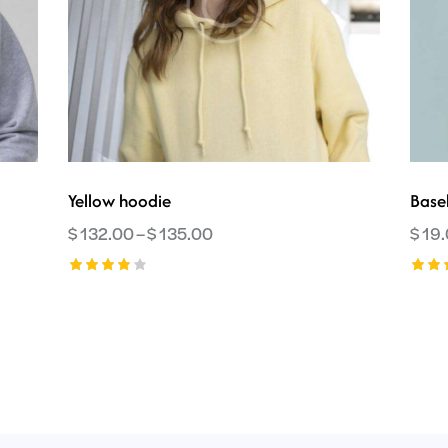
Yellow hoodie
Base
$
132.00
–
$
135.00
$
19
Ocenion
Ocen
o
5.00
4.00
na 5
na 5