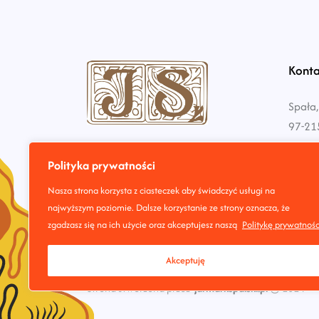
Konta
Spała,
97-21
biuro@
Polityka prywatności
Nasza strona korzysta z ciasteczek aby świadczyć usługi na
+48 7
najwyższym poziomie. Dalsze korzystanie ze strony oznacza, że
zgadzasz się na ich użycie oraz akceptujesz naszą
Politykę prywatnośc
Akceptuję
Strona stworzona przez
jarmarkspalski.pl
© 2024