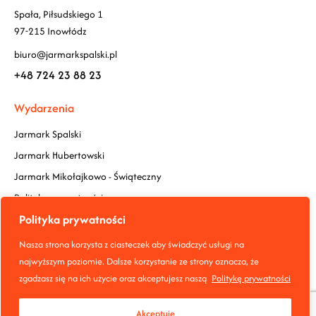
Spała, Piłsudskiego 1
97-215 Inowłódz
biuro@jarmarkspalski.pl
+48 724 23 88 23
Wydarzenia
Jarmark Spalski
Jarmark Hubertowski
Jarmark Mikołajkowo - Świąteczny
Polityka prywatności
Polityka prywatności
Social Media
Nasza strona korzysta z ciasteczek aby świadczyć usługi na
najwyższym poziomie. Dalsze korzystanie ze strony oznacza, że
zgadzasz się na ich użycie oraz akceptujesz naszą
Politykę prywatności
Akceptuję