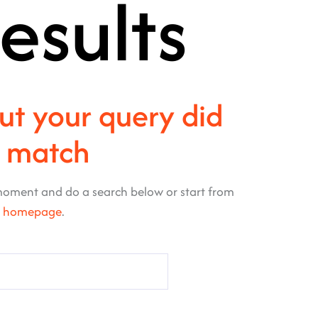
esults
but your query did
t match
moment and do a search below or start from
r homepage
.