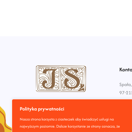
Konta
Spała,
97-21
biuro@
Polityka prywatności
Nasza strona korzysta z ciasteczek aby świadczyć usługi na
+48 7
najwyższym poziomie. Dalsze korzystanie ze strony oznacza, że