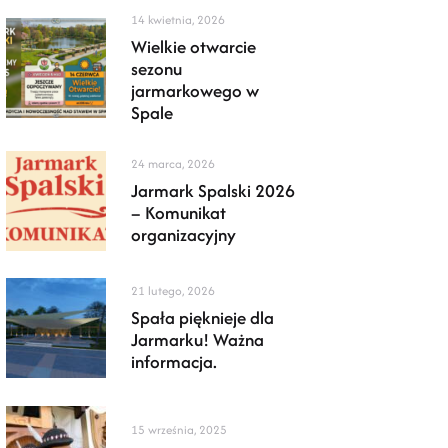
14 kwietnia, 2026
Wielkie otwarcie
sezonu
jarmarkowego w
Spale
24 marca, 2026
Jarmark Spalski 2026
– Komunikat
organizacyjny
21 lutego, 2026
Spała pięknieje dla
Jarmarku! Ważna
informacja.
15 września, 2025