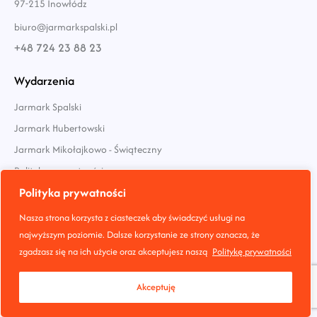
97-215 Inowłódz
biuro@jarmarkspalski.pl
+48 724 23 88 23
Wydarzenia
Jarmark Spalski
Jarmark Hubertowski
Jarmark Mikołajkowo - Świąteczny
Polityka prywatności
Polityka prywatności
Social Media
Nasza strona korzysta z ciasteczek aby świadczyć usługi na
najwyższym poziomie. Dalsze korzystanie ze strony oznacza, że
zgadzasz się na ich użycie oraz akceptujesz naszą
Politykę prywatności
Akceptuję
Strona stworzona przez
jarmarkspalski.pl
© 2024