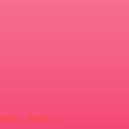
alski
Spała
prezydent
Tomaszów