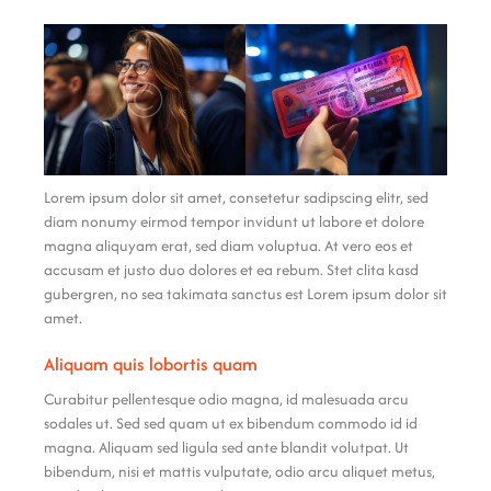
Lorem ipsum dolor sit amet, consetetur sadipscing elitr, sed
diam nonumy eirmod tempor invidunt ut labore et dolore
magna aliquyam erat, sed diam voluptua. At vero eos et
accusam et justo duo dolores et ea rebum. Stet clita kasd
gubergren, no sea takimata sanctus est Lorem ipsum dolor sit
amet.
Aliquam quis lobortis quam
Curabitur pellentesque odio magna, id malesuada arcu
sodales ut. Sed sed quam ut ex bibendum commodo id id
magna. Aliquam sed ligula sed ante blandit volutpat. Ut
bibendum, nisi et mattis vulputate, odio arcu aliquet metus,