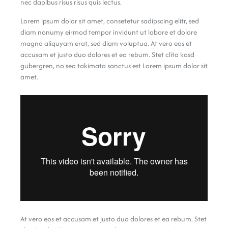
nec dapibus risus risus quis lectus.
Lorem ipsum dolor sit amet, consetetur sadipscing elitr, sed
diam nonumy eirmod tempor invidunt ut labore et dolore
magna aliquyam erat, sed diam voluptua. At vero eos et
accusam et justo duo dolores et ea rebum. Stet clita kasd
gubergren, no sea takimata sanctus est Lorem ipsum dolor sit
amet.
At vero eos et accusam et justo duo dolores et ea rebum. Stet