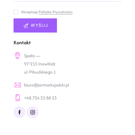
Akceptuję
Polityke Prywatności
.
Kontakt
Spała —
97-215 Inowłódz
ul. Piłsudskiego 1
biuro@jarmarkspalski.pl
+48 724 23 88 23