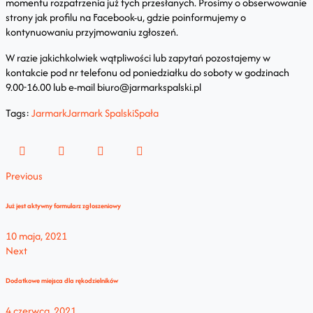
momentu rozpatrzenia już tych przesłanych. Prosimy o obserwowanie
strony jak profilu na Facebook-u, gdzie poinformujemy o
kontynuowaniu przyjmowaniu zgłoszeń.
W razie jakichkolwiek wątpliwości lub zapytań pozostajemy w
kontakcie pod nr telefonu od poniedziałku do soboty w godzinach
9.00-16.00 lub e-mail biuro@jarmarkspalski.pl
Tags:
Jarmark
Jarmark Spalski
Spała
Previous
Już jest aktywny formularz zgłoszeniowy
10 maja, 2021
Next
Dodatkowe miejsca dla rękodzielników
4 czerwca, 2021