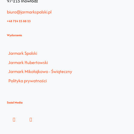
97-215 Inowłódz
biuro@jarmarkspalski.pl
+48 724 23 88 23
Wydarzenia
Jarmark Spalski
Jarmark Hubertowski
Jarmark Mikołajkowo - Świąteczny
Polityka prywatności
Social Media