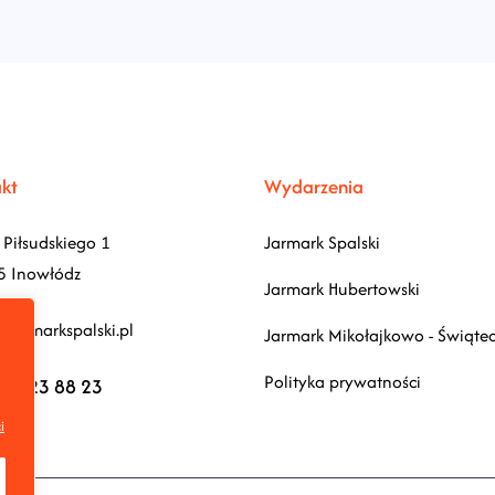
kt
Wydarzenia
 Piłsudskiego 1
Jarmark Spalski
5 Inowłódz
Jarmark Hubertowski
jarmarkspalski.pl
Jarmark Mikołajkowo - Świąte
Polityka prywatności
24 23 88 23
i