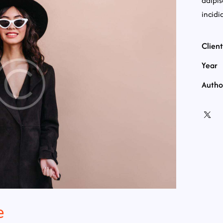
adipis
incidi
Client
Year
Autho
e