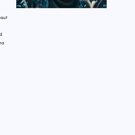
 aut
od
na