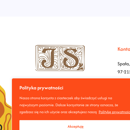
Konta
Spała,
97-21
biuro@
Polityka prywatności
Nasza strona korzysta z ciasteczek aby świadczyć usługi na
+48 7
najwyższym poziomie. Dalsze korzystanie ze strony oznacza, że
zgadzasz się na ich użycie oraz akceptujesz naszą
Politykę prywatnośc
Akceptuję