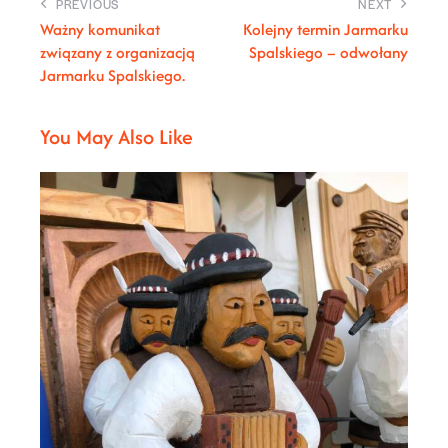
PREVIOUS
NEXT
Ważny komunikat
Kolejny termin Jarmarku
związany z organizacją
Spalskiego – odwołany
Jarmarku Spalskiego.
You May Also Like