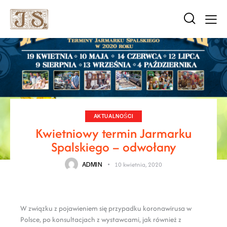
AKTUALNOŚCI
Kwietniowy termin Jarmarku
Spalskiego – odwołany
ADMIN
10 kwietnia, 2020
W związku z pojawieniem się przypadku koronawirusa w
Polsce, po konsultacjach z wystawcami, jak również z