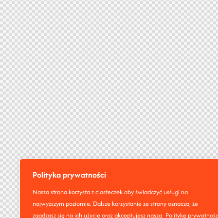
Polityka prywatności
Nasza strona korzysta z ciasteczek aby świadczyć usługi na
najwyższym poziomie. Dalsze korzystanie ze strony oznacza, że
zgadzasz się na ich użycie oraz akceptujesz naszą
Politykę prywatnośc