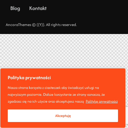
Blog
Kontakt
AncoraThemes
© {{Y}}. All rights reserved.
Polityka prywatności
Nasza strona korzysta z ciasteczek aby świadczyć usługi na
najwyższym poziomie. Dalsze korzystanie ze strony oznacza, że
zgadzasz się na ich użycie oraz akceptujesz naszą
Politykę prywatności
Akceptuję