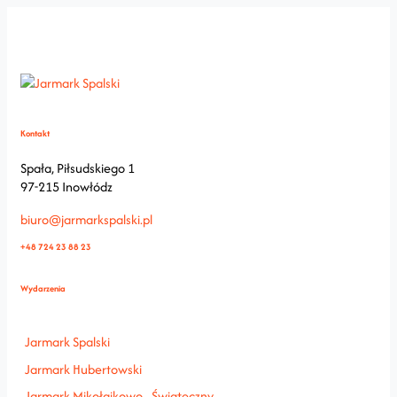
Kontakt
Spała, Piłsudskiego 1
97-215 Inowłódz
biuro@jarmarkspalski.pl
+48 724 23 88 23
Wydarzenia
Jarmark Spalski
Jarmark Hubertowski
Jarmark Mikołajkowo - Świąteczny